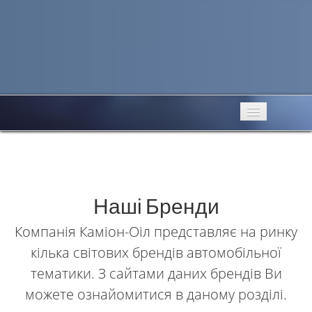
Бренди
Особистий кабінет
Продукція
Наші Бренди
Контакти
Компанія Каміон-Оіл представляє на ринку
Новини
кілька світових брендів автомобільної
тематики. З сайтами даних брендів Ви
Зв'язок
можете ознайомитися в даному розділі.