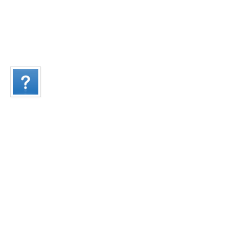
Відгуки
ристувач форума
геша | Корист
 отзыв !!! Отличный сервис,
"В топливо заливал mtx
кция и содержательные,
машинку не узнать к
ответы на интересующие нас всех
двигателя как новый 
Хочу выразить свою б
Е спасибо и уважение --- admin
качественную продук
работу форума !!!!!!!!!!!!!!
за качественный серв
ких людей !!!!!!!!!!!!!!!!!!!!!!!!"
в том числе за этот 