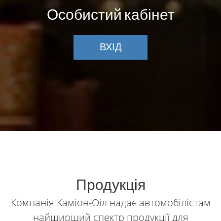
Особистий кабінет
ВХІД
Продукція
Компанія Каміон-Оіл надає автомобілістам
найширший спектр продукції для