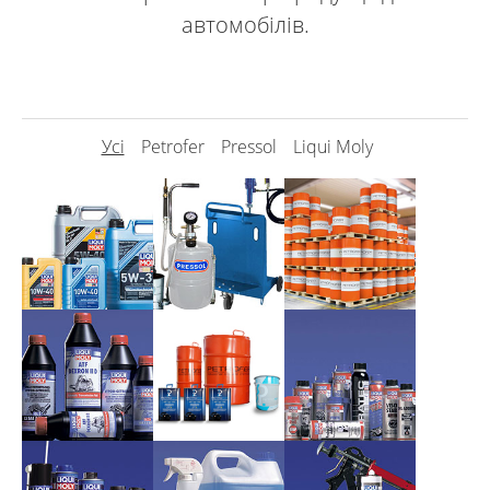
автомобілів.
Усі
Petrofer
Pressol
Liqui Moly
Моторні
Устаткування
Лиття під
оливи
для заміни
тиском та
оливи
гаряче
Liqui Moly
формування
Pressol
Petrofer