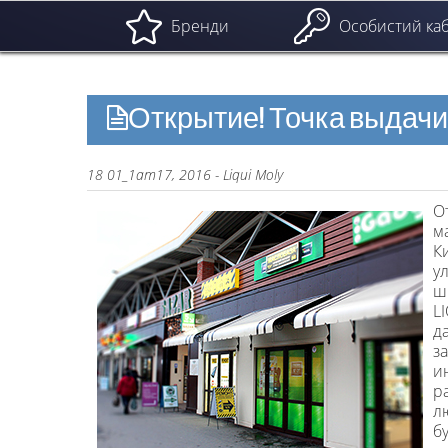
Бренди
Особистий каб
Открытие! Точка выдачи т
18 01_1am17, 2016 - Liqui Moly
О
м
К
у
ш
L
д
з
и
р
л
б