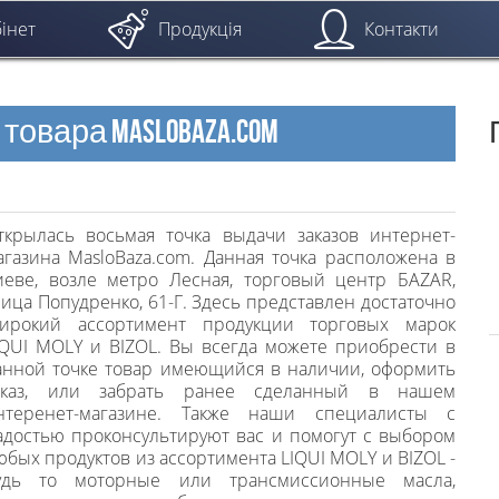
інет
Продукція
Контакти
овара MasloBaza.com
ткрылась восьмая точка выдачи заказов интернет-
агазина MasloBaza.com. Данная точка расположена в
иеве, возле метро Лесная, торговый центр БАZAR,
лица Попудренко, 61-Г. Здесь представлен достаточно
ирокий ассортимент продукции торговых марок
IQUI MOLY и BIZOL. Вы всегда можете приобрести в
анной точке товар имеющийся в наличии, оформить
аказ, или забрать ранее сделанный в нашем
нтеренет-магазине. Также наши специалисты с
адостью проконсультируют вас и помогут с выбором
юбых продуктов из ассортимента LIQUI MOLY и BIZOL -
удь то моторные или трансмиссионные масла,