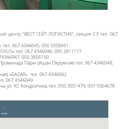
кий центр "ВЕСТ ГЕЙТ ЛОГИСТИК", секция 2 F тел. 067
l» тел. 067 4346045; 050 3358491
«NOVUS» тел. 067 4346046; 095 2811177
674346047; 050 3856150
 «Променада Парк» (Ашан Окружная) тел. 067 4346048;
сная), «БАZАR» тел. 067 4346042
ел. 067 4346049
ны ул. Ю. Кондратюка, тел. 050 3051479; 097 9364678