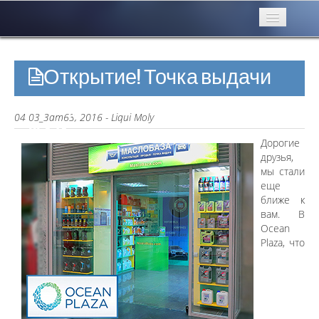
Бренди
Открытие! Точка выдачи
Особистий кабінет
товара MasloBaza.com в Ocean
Продукція
04 03_3am63, 2016 - Liqui Moly
Plaza
Контакти
Дорогие
друзья,
Новини
мы стали
еще
Зв'язок
ближе к
вам. В
Ocean
Plaza, что